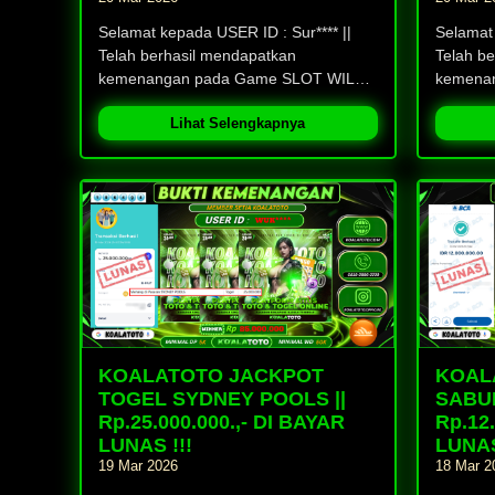
Bergabunglah dengan KOALATOTO
sekaran
Selamat kepada USER ID : Sur**** ||
Selamat 
sekarang dan dapatkan kesempatan
memenan
Telah berhasil mendapatkan
Telah b
memenangkan Jackpot besar hanya di
KOALATO
kemenangan pada Game SLOT WILD
kemena
KOALATOTO !!!
BANDITO Pihak KOALATOTO
SYDNEY POOLS 
Lihat Selengkapnya
Mengucapkan Terima Kasih Kepada
Menguca
Pemenang karena Sudah
Pemenan
Mempercayakan KOALATOTO sebagai
Memper
Platform Situs Bandar Togel Online dan
Platform
Slot Online Terpercaya & Terbesar yang
Slot Onl
Membayar Kemenangan Member
Membay
berapapun itu tanpa ribet sampai
berapapu
LUNAS !!! Setelah mengisi FORMULIR
LUNAS !!! Setelah mengisi FO
WITHDRAW pihak KOALATOTO
WITHDR
membutuhkan waktu sekitar 1-3 MENIT
membutu
Untuk memproseskan Kemenangan
Untuk 
KOALATOTO JACKPOT
KOAL
Kalian Kami menegaskan bahwa
Kalian Kami menegaskan bahwa
TOGEL SYDNEY POOLS ||
SABUN
KOALATOTO bukanlah Bandar Kaleng-
KOALATO
Rp.25.000.000.,- DI BAYAR
Rp.12.
Kaleng. Kami meyakinkan bahwa
Kaleng.
LUNAS !!!
LUNAS
semua kemenangan akan dibayarkan
semua k
19 Mar 2026
18 Mar 2
Bergabunglah dengan KOALATOTO
Bergab