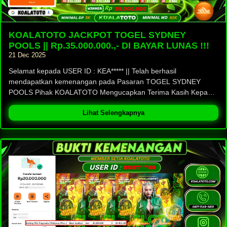
KOALATOTO JACKPOT TOGEL SYDNEY
POOLS || Rp.35.000.000.,- DI BAYAR LUNAS !!!
21 Dec 2025
Selamat kepada USER ID : KEA***** || Telah berhasil
mendapatkan kemenangan pada Pasaran TOGEL SYDNEY
POOLS Pihak KOALATOTO Mengucapkan Terima Kasih Kepada
Pemenang karena Sudah Mempercayakan KOALATOTO
Lihat Selengkapnya
sebagai Platform Situs Bandar Togel Online dan Slot Online
Terpercaya & Terbesar yang Membayar Kemenangan Member
berapapun itu tanpa ribet sampai LUNAS !!! Setelah mengisi
FORMULIR WITHDRAW pihak KOALATOTO membutuhkan
waktu sekitar 1-3 MENIT Untuk memproseskan Kemenangan
Kalian Kami menegaskan bahwa KOALATOTO bukanlah Bandar
Kaleng-Kaleng. Kami meyakinkan bahwa semua kemenangan
akan dibayarkan Bergabunglah dengan KOALATOTO sekarang
dan dapatkan kesempatan memenangkan Jackpot besar hanya
di KOALATOTO !!!