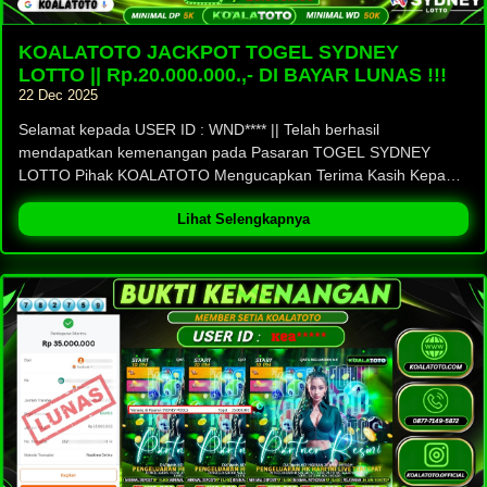
KOALATOTO JACKPOT TOGEL SYDNEY
LOTTO || Rp.20.000.000.,- DI BAYAR LUNAS !!!
22 Dec 2025
Selamat kepada USER ID : WND**** || Telah berhasil
mendapatkan kemenangan pada Pasaran TOGEL SYDNEY
LOTTO Pihak KOALATOTO Mengucapkan Terima Kasih Kepada
Pemenang karena Sudah Mempercayakan KOALATOTO
Lihat Selengkapnya
sebagai Platform Situs Bandar Togel Online dan Slot Online
Terpercaya & Terbesar yang Membayar Kemenangan Member
berapapun itu tanpa ribet sampai LUNAS !!! Setelah mengisi
FORMULIR WITHDRAW pihak KOALATOTO membutuhkan
waktu sekitar 1-3 MENIT Untuk memproseskan Kemenangan
Kalian Kami menegaskan bahwa KOALATOTO bukanlah Bandar
Kaleng-Kaleng. Kami meyakinkan bahwa semua kemenangan
akan dibayarkan Bergabunglah dengan KOALATOTO sekarang
dan dapatkan kesempatan memenangkan Jackpot besar hanya
di KOALATOTO !!!