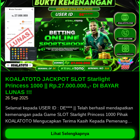
KOALATOTO membutuhkan waktu sekitar 1-3 MENIT Untuk
memproseskan Kemenangan Kalian Kami menegaskan bahwa
KOALATOTO bukanlah Bandar Kaleng-Kaleng. Kami meyakinkan
bahwa semua kemenangan akan dibayarkan Bergabunglah
dengan KOALATOTO sekarang dan dapatkan kesempatan
memenangkan Jackpot besar hanya di KOALATOTO !!!
KOALATOTO JACKPOT SLOT Starlight
Princess 1000 || Rp.27.000.000.,- DI BAYAR
LUNAS !!!
26 Sep 2025
Selamat kepada USER ID : DE**** || Telah berhasil mendapatkan
kemenangan pada Game SLOT Starlight Princess 1000 Pihak
KOALATOTO Mengucapkan Terima Kasih Kepada Pemenang
karena Sudah Mempercayakan KOALATOTO sebagai Platform
Lihat Selengkapnya
Situs Bandar Togel Online dan Slot Online Terpercaya & Terbesar