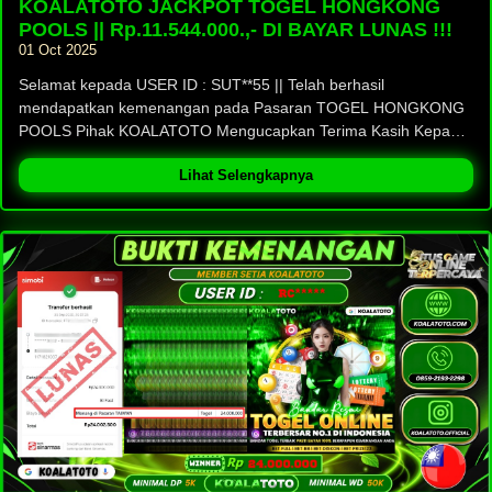
KOALATOTO JACKPOT TOGEL HONGKONG
POOLS || Rp.11.544.000.,- DI BAYAR LUNAS !!!
01 Oct 2025
Selamat kepada USER ID : SUT**55 || Telah berhasil
mendapatkan kemenangan pada Pasaran TOGEL HONGKONG
POOLS Pihak KOALATOTO Mengucapkan Terima Kasih Kepada
Pemenang karena Sudah Mempercayakan KOALATOTO
Lihat Selengkapnya
sebagai Platform Situs Bandar Togel Online dan Slot Online
Terpercaya & Terbesar yang Membayar Kemenangan Member
berapapun itu tanpa ribet sampai LUNAS !!! Setelah mengisi
FORMULIR WITHDRAW pihak KOALATOTO membutuhkan
waktu sekitar 1-3 MENIT Untuk memproseskan Kemenangan
Kalian Kami menegaskan bahwa KOALATOTO bukanlah Bandar
Kaleng-Kaleng. Kami meyakinkan bahwa semua kemenangan
akan dibayarkan Bergabunglah dengan KOALATOTO sekarang
dan dapatkan kesempatan memenangkan Jackpot besar hanya
di KOALATOTO !!!