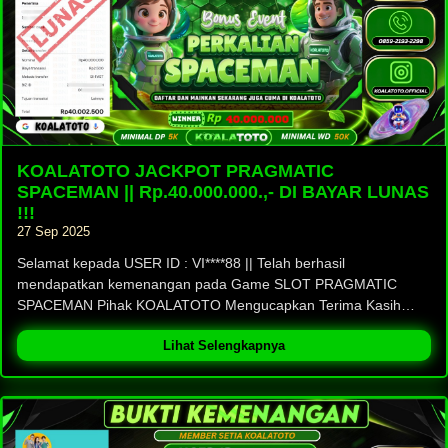
dengan KOALATOTO sekarang dan dapatkan kesempatan
memenangkan Jackpot besar hanya di KOALATOTO !!!
KOALATOTO JACKPOT PRAGMATIC
SPACEMAN || Rp.40.000.000.,- DI BAYAR LUNAS
!!!
27 Sep 2025
Selamat kepada USER ID : VI****88 || Telah berhasil
mendapatkan kemenangan pada Game SLOT PRAGMATIC
SPACEMAN Pihak KOALATOTO Mengucapkan Terima Kasih
Kepada Pemenang karena Sudah Mempercayakan KOALATOTO
Lihat Selengkapnya
sebagai Platform Situs Bandar Togel Online dan Slot Online
Terpercaya & Terbesar yang Membayar Kemenangan Member
berapapun itu tanpa ribet sampai LUNAS !!! Setelah mengisi
FORMULIR WITHDRAW pihak KOALATOTO membutuhkan
waktu sekitar 1-3 MENIT Untuk memproseskan Kemenangan