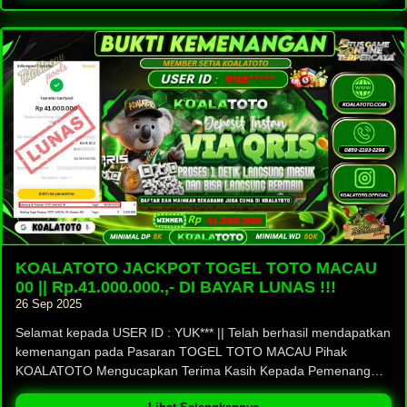
yang Membayar Kemenangan Member berapapun itu tanpa ribet
sampai LUNAS !!! Setelah mengisi FORMULIR WITHDRAW pihak
KOALATOTO membutuhkan waktu sekitar 1-3 MENIT Untuk
memproseskan Kemenangan Kalian Kami menegaskan bahwa
KOALATOTO bukanlah Bandar Kaleng-Kaleng. Kami meyakinkan
bahwa semua kemenangan akan dibayarkan Bergabunglah
dengan KOALATOTO sekarang dan dapatkan kesempatan
memenangkan Jackpot besar hanya di KOALATOTO !!!
KOALATOTO JACKPOT TOGEL TOTO MACAU
00 || Rp.41.000.000.,- DI BAYAR LUNAS !!!
26 Sep 2025
Selamat kepada USER ID : YUK*** || Telah berhasil mendapatkan
kemenangan pada Pasaran TOGEL TOTO MACAU Pihak
KOALATOTO Mengucapkan Terima Kasih Kepada Pemenang
karena Sudah Mempercayakan KOALATOTO sebagai Platform