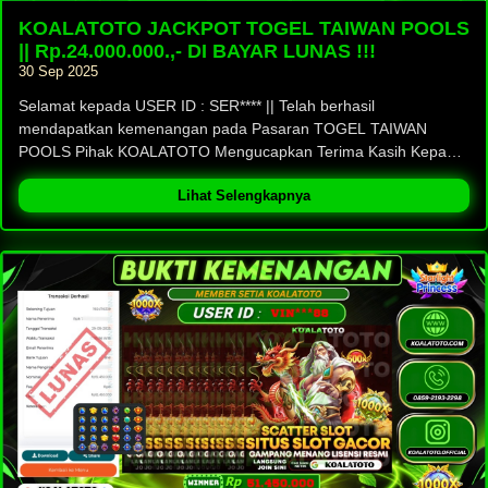
KOALATOTO JACKPOT TOGEL TAIWAN POOLS
|| Rp.24.000.000.,- DI BAYAR LUNAS !!!
30 Sep 2025
Selamat kepada USER ID : SER**** || Telah berhasil
mendapatkan kemenangan pada Pasaran TOGEL TAIWAN
POOLS Pihak KOALATOTO Mengucapkan Terima Kasih Kepada
Pemenang karena Sudah Mempercayakan KOALATOTO
Lihat Selengkapnya
sebagai Platform Situs Bandar Togel Online dan Slot Online
Terpercaya & Terbesar yang Membayar Kemenangan Member
berapapun itu tanpa ribet sampai LUNAS !!! Setelah mengisi
FORMULIR WITHDRAW pihak KOALATOTO membutuhkan
waktu sekitar 1-3 MENIT Untuk memproseskan Kemenangan
Kalian Kami menegaskan bahwa KOALATOTO bukanlah Bandar
Kaleng-Kaleng. Kami meyakinkan bahwa semua kemenangan
akan dibayarkan Bergabunglah dengan KOALATOTO sekarang
dan dapatkan kesempatan memenangkan Jackpot besar hanya
di KOALATOTO !!!