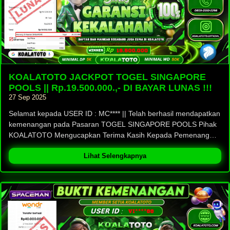
memenangkan Jackpot besar hanya di KOALATOTO !!!
KOALATOTO JACKPOT TOGEL SINGAPORE
POOLS || Rp.19.500.000.,- DI BAYAR LUNAS !!!
27 Sep 2025
Selamat kepada USER ID : MC**** || Telah berhasil mendapatkan
kemenangan pada Pasaran TOGEL SINGAPORE POOLS Pihak
KOALATOTO Mengucapkan Terima Kasih Kepada Pemenang
karena Sudah Mempercayakan KOALATOTO sebagai Platform
Lihat Selengkapnya
Situs Bandar Togel Online dan Slot Online Terpercaya & Terbesar
yang Membayar Kemenangan Member berapapun itu tanpa ribet
sampai LUNAS !!! Setelah mengisi FORMULIR WITHDRAW pihak
KOALATOTO membutuhkan waktu sekitar 1-3 MENIT Untuk
memproseskan Kemenangan Kalian Kami menegaskan bahwa
KOALATOTO bukanlah Bandar Kaleng-Kaleng. Kami meyakinkan
bahwa semua kemenangan akan dibayarkan Bergabunglah