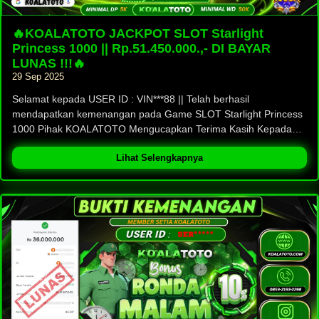
🔥KOALATOTO JACKPOT SLOT Starlight
Princess 1000 || Rp.51.450.000.,- DI BAYAR
LUNAS !!!🔥
29 Sep 2025
Selamat kepada USER ID : VIN***88 || Telah berhasil
mendapatkan kemenangan pada Game SLOT Starlight Princess
1000 Pihak KOALATOTO Mengucapkan Terima Kasih Kepada
Pemenang karena Sudah Mempercayakan KOALATOTO
Lihat Selengkapnya
sebagai Platform Situs Bandar Togel Online dan Slot Online
Terpercaya & Terbesar yang Membayar Kemenangan Member
berapapun itu tanpa ribet sampai LUNAS !!! Setelah mengisi
FORMULIR WITHDRAW pihak KOALATOTO membutuhkan
waktu sekitar 1-3 MENIT Untuk memproseskan Kemenangan
Kalian Kami menegaskan bahwa KOALATOTO bukanlah Bandar
Kaleng-Kaleng. Kami meyakinkan bahwa semua kemenangan
akan dibayarkan Bergabunglah dengan KOALATOTO sekarang
dan dapatkan kesempatan memenangkan Jackpot besar hanya
di KOALATOTO !!!