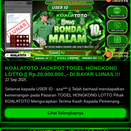
memproseskan Kemenangan Kalian Kami menegaskan bahwa
KOALATOTO bukanlah Bandar Kaleng-Kaleng. Kami meyakinkan
bahwa semua kemenangan akan dibayarkan Bergabunglah
dengan KOALATOTO sekarang dan dapatkan kesempatan
memenangkan Jackpot besar hanya di KOALATOTO !!!
KOALATOTO JACKPOT TOGEL HONGKONG
LOTTO || Rp.20.000.000.,- DI BAYAR LUNAS !!!
22 Sep 2025
Selamat kepada USER ID : aza*** || Telah berhasil mendapatkan
kemenangan pada Pasaran TOGEL HONGKONG LOTTO Pihak
KOALATOTO Mengucapkan Terima Kasih Kepada Pemenang
karena Sudah Mempercayakan KOALATOTO sebagai Platform
Lihat Selengkapnya
Situs Bandar Togel Online dan Slot Online Terpercaya & Terbesar
yang Membayar Kemenangan Member berapapun itu tanpa ribet
sampai LUNAS !!! Setelah mengisi FORMULIR WITHDRAW pihak