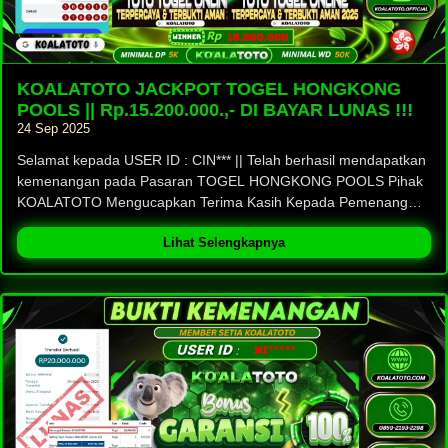
KOALATOTO JACKPOT TOGEL HONGKONG
POOLS || Rp.15.200.000.,- DI BAYAR LUNAS !!!
24 Sep 2025
Selamat kepada USER ID : CIN*** || Telah berhasil mendapatkan
kemenangan pada Pasaran TOGEL HONGKONG POOLS Pihak
KOALATOTO Mengucapkan Terima Kasih Kepada Pemenang
karena Sudah Mempercayakan KOALATOTO sebagai Platform
Lihat Selengkapnya
Situs Bandar Togel Online dan Slot Online Terpercaya & Terbesar
yang Membayar Kemenangan Member berapapun itu tanpa ribet
sampai LUNAS !!! Setelah mengisi FORMULIR WITHDRAW pihak
KOALATOTO membutuhkan waktu sekitar 1-3 MENIT Untuk
memproseskan Kemenangan Kalian Kami menegaskan bahwa
KOALATOTO bukanlah Bandar Kaleng-Kaleng. Kami meyakinkan
bahwa semua kemenangan akan dibayarkan Bergabunglah
dengan KOALATOTO sekarang dan dapatkan kesempatan
memenangkan Jackpot besar hanya di KOALATOTO !!!