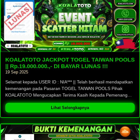
bahwa semua kemenangan akan dibayarkan Bergabunglah
dengan KOALATOTO sekarang dan dapatkan kesempatan
memenangkan Jackpot besar hanya di KOALATOTO !!!
KOALATOTO JACKPOT TOGEL TAIWAN POOLS
|| Rp.19.000.000.,- DI BAYAR LUNAS !!!
19 Sep 2025
Selamat kepada USER ID : NIA*** || Telah berhasil mendapatkan
kemenangan pada Pasaran TOGEL TAIWAN POOLS Pihak
KOALATOTO Mengucapkan Terima Kasih Kepada Pemenang
karena Sudah Mempercayakan KOALATOTO sebagai Platform
Lihat Selengkapnya
Situs Bandar Togel Online dan Slot Online Terpercaya & Terbesar
yang Membayar Kemenangan Member berapapun itu tanpa ribet
sampai LUNAS !!! Setelah mengisi FORMULIR WITHDRAW pihak
KOALATOTO membutuhkan waktu sekitar 1-3 MENIT Untuk
memproseskan Kemenangan Kalian Kami menegaskan bahwa