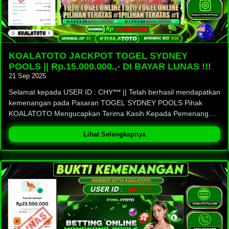
KOALATOTO JACKPOT TOGEL SYDNEY
POOLS || Rp.15.000.000.,- DI BAYAR LUNAS !!!
21 Sep 2025
Selamat kepada USER ID : CHY*** || Telah berhasil mendapatkan
kemenangan pada Pasaran TOGEL SYDNEY POOLS Pihak
KOALATOTO Mengucapkan Terima Kasih Kepada Pemenang
karena Sudah Mempercayakan KOALATOTO sebagai Platform
Lihat Selengkapnya
Situs Bandar Togel Online dan Slot Online Terpercaya & Terbesar
yang Membayar Kemenangan Member berapapun itu tanpa ribet
sampai LUNAS !!! Setelah mengisi FORMULIR WITHDRAW pihak
KOALATOTO membutuhkan waktu sekitar 1-3 MENIT Untuk
memproseskan Kemenangan Kalian Kami menegaskan bahwa
KOALATOTO bukanlah Bandar Kaleng-Kaleng. Kami meyakinkan
bahwa semua kemenangan akan dibayarkan Bergabunglah
dengan KOALATOTO sekarang dan dapatkan kesempatan
memenangkan Jackpot besar hanya di KOALATOTO !!!