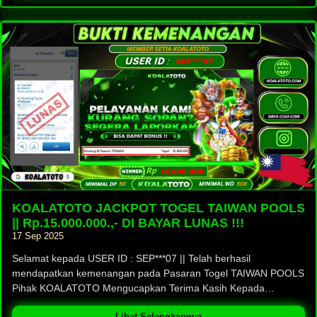
yang Membayar Kemenangan Member berapapun itu tanpa ribet
sampai LUNAS !!! Setelah mengisi FORMULIR WITHDRAW pihak
KOALATOTO membutuhkan waktu sekitar 1-3 MENIT Untuk
memproseskan Kemenangan Kalian Kami menegaskan bahwa
KOALATOTO bukanlah Bandar Kaleng-Kaleng. Kami meyakinkan
bahwa semua kemenangan akan dibayarkan Bergabunglah
dengan KOALATOTO sekarang dan dapatkan kesempatan
memenangkan Jackpot besar hanya di KOALATOTO !!!
KOALATOTO JACKPOT TOGEL TAIWAN POOLS
|| Rp.15.000.000.,- DI BAYAR LUNAS !!!
17 Sep 2025
Selamat kepada USER ID : SEP***07 || Telah berhasil
mendapatkan kemenangan pada Pasaran Togel TAIWAN POOLS
Pihak KOALATOTO Mengucapkan Terima Kasih Kepada
Pemenang karena Sudah Mempercayakan KOALATOTO
Lihat Selengkapnya