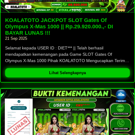
KOALATOTO JACKPOT SLOT Gates Of
Olympus X-Mas 1000 || Rp.29.920.000.,- DI
BAYAR LUNAS !!!
21 Sep 2025
Selamat kepada USER ID : DIET*** || Telah berhasil
mendapatkan kemenangan pada Game SLOT Gates Of
Olympus X-Mas 1000 Pihak KOALATOTO Mengucapkan Terima
Kasih Kepada Pemenang karena Sudah Mempercayakan
Lihat Selengkapnya
KOALATOTO sebagai Platform Situs Bandar Togel Online dan
Slot Online Terpercaya & Terbesar yang Membayar Kemenangan
Member berapapun itu tanpa ribet sampai LUNAS !!! Setelah
mengisi FORMULIR WITHDRAW pihak KOALATOTO
membutuhkan waktu sekitar 1-3 MENIT Untuk memproseskan
Kemenangan Kalian Kami menegaskan bahwa KOALATOTO
bukanlah Bandar Kaleng-Kaleng. Kami meyakinkan bahwa
semua kemenangan akan dibayarkan Bergabunglah dengan
KOALATOTO sekarang dan dapatkan kesempatan
memenangkan Jackpot besar hanya di KOALATOTO !!!