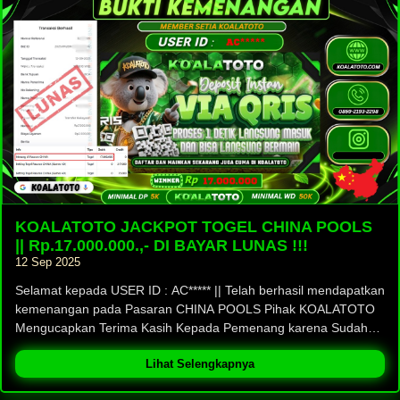
KOALATOTO membutuhkan waktu sekitar 1-3 MENIT Untuk
memproseskan Kemenangan Kalian Kami menegaskan bahwa
KOALATOTO bukanlah Bandar Kaleng-Kaleng. Kami meyakinkan
bahwa semua kemenangan akan dibayarkan Bergabunglah
dengan KOALATOTO sekarang dan dapatkan kesempatan
memenangkan Jackpot besar hanya di KOALATOTO !!!
KOALATOTO JACKPOT TOGEL CHINA POOLS
|| Rp.17.000.000.,- DI BAYAR LUNAS !!!
12 Sep 2025
Selamat kepada USER ID : AC***** || Telah berhasil mendapatkan
kemenangan pada Pasaran CHINA POOLS Pihak KOALATOTO
Mengucapkan Terima Kasih Kepada Pemenang karena Sudah
Mempercayakan KOALATOTO sebagai Platform Situs Bandar
Lihat Selengkapnya
Togel Online dan Slot Online Terpercaya & Terbesar yang
Membayar Kemenangan Member berapapun itu tanpa ribet