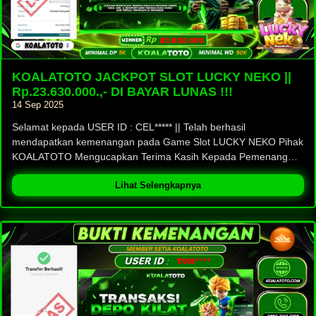
KOALATOTO JACKPOT SLOT LUCKY NEKO ||
Rp.23.630.000.,- DI BAYAR LUNAS !!!
14 Sep 2025
Selamat kepada USER ID : CEL***** || Telah berhasil
mendapatkan kemenangan pada Game Slot LUCKY NEKO Pihak
KOALATOTO Mengucapkan Terima Kasih Kepada Pemenang
karena Sudah Mempercayakan KOALATOTO sebagai Platform
Lihat Selengkapnya
Situs Bandar Togel Online dan Slot Online Terpercaya & Terbesar
yang Membayar Kemenangan Member berapapun itu tanpa ribet
sampai LUNAS !!! Setelah mengisi FORMULIR WITHDRAW pihak
KOALATOTO membutuhkan waktu sekitar 1-3 MENIT Untuk
memproseskan Kemenangan Kalian Kami menegaskan bahwa
KOALATOTO bukanlah Bandar Kaleng-Kaleng. Kami meyakinkan
bahwa semua kemenangan akan dibayarkan Bergabunglah
dengan KOALATOTO sekarang dan dapatkan kesempatan
memenangkan Jackpot besar hanya di KOALATOTO !!!