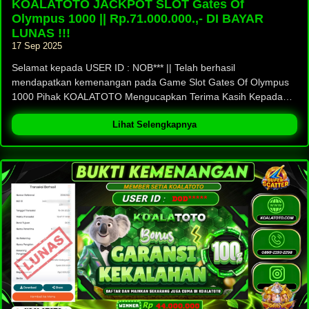
KOALATOTO JACKPOT SLOT Gates Of
Olympus 1000 || Rp.71.000.000.,- DI BAYAR
LUNAS !!!
17 Sep 2025
Selamat kepada USER ID : NOB*** || Telah berhasil
mendapatkan kemenangan pada Game Slot Gates Of Olympus
1000 Pihak KOALATOTO Mengucapkan Terima Kasih Kepada
Pemenang karena Sudah Mempercayakan KOALATOTO
Lihat Selengkapnya
sebagai Platform Situs Bandar Togel Online dan Slot Online
Terpercaya & Terbesar yang Membayar Kemenangan Member
berapapun itu tanpa ribet sampai LUNAS !!! Setelah mengisi
FORMULIR WITHDRAW pihak KOALATOTO membutuhkan
waktu sekitar 1-3 MENIT Untuk memproseskan Kemenangan
Kalian Kami menegaskan bahwa KOALATOTO bukanlah Bandar
Kaleng-Kaleng. Kami meyakinkan bahwa semua kemenangan
akan dibayarkan Bergabunglah dengan KOALATOTO sekarang
dan dapatkan kesempatan memenangkan Jackpot besar hanya
di KOALATOTO !!!